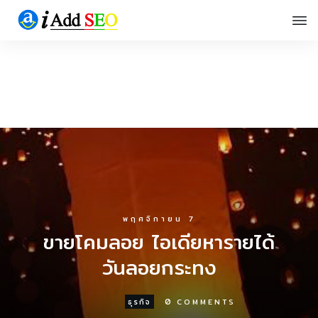
พฤศจิกายน 7
ขายโคมลอย ไอเดียหารายได้
วันลอยกระทง
0
ธุรกิจ
COMMENTS