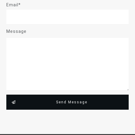
Email*
Message
Send Message