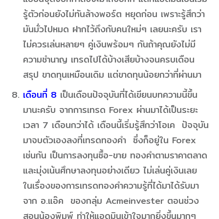
รู้ตัวก่อนยังไม่ทันล้างพอร์ต หยุดก่อน เพราะรู้สึกว่า
มันมั่วไปหมด ฝากไว้ถึงกับคนใหม่ๆ เลยนะครับ เรา
ไม่ควรเล่นหลายๆ คู่เงินพร้อมๆ กันถ้าคุณยังไม่มี
ความชำนาญ เทรดไปได้บ้างเสียบ้างจนครบเดือน
สรุป ขาดทุนเหมือนเดิม แต่ขาดทุนน้อยกว่าที่ผ่านมา
เดือนที่ 8
เป็นเดือนปัจจุบันที่ได้เขียนบทความนี้ขึ้น
มานะครับ จากการเทรด Forex ผ่านมาได้เป็นระยะ
เวลา 7 เดือนกว่าได้ เดือนนี้เริ่มรู้สึกว่าโอเค ปัจจุบัน
มาจบตัวเองลงที่เทรดทองคำ ซึ่งก็อยู่ใน Forex
เช่นกัน เป็นการลงทุนซื้อ-ขาย ทองคำตามราคาตลาด
และมุ่งเน้นศึกษาลงทุนอย่างเดียว ไม่เล่นคู่เงินเลย
ในเรื่องของการเทรดทองคำความรู้ที่ได้มาได้รับมา
จาก อ.แอ๊ค ของกลุ่ม Acmeinvester ตอนช่วง
สอนน้องพิมพ์ ทำให้แอดมินเข้าใจมากยิ่งขึ้นมากๆ