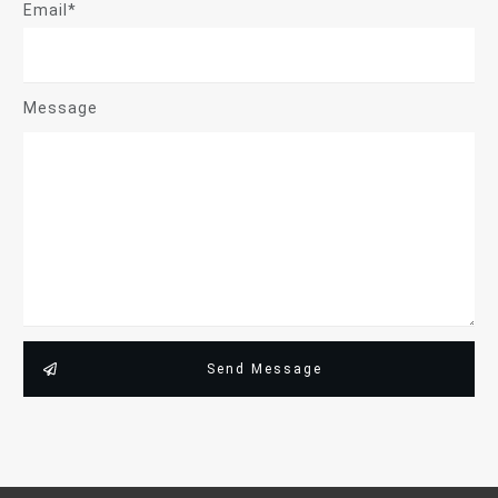
Email*
Message
Send Message