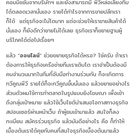
คอมมิชชั่นจากบริษัทฯ และยังสามารถมี พีวีหล่อเลี้ยงทีม
ได้ตลอดเวลานั่นเอง รายได้กำไรจากการขายปลีกเรา
ก็ได้ แต่ธุรกิจจะไม่โตมาก แต่จะช่วยให้เราขายสินค้าได้
นั่นเอง ก็ยังดีกว่าขายไม่ได้เลย ธุรกิจเราก็ขยายฐานผู้
บริโภคได้ต่อไปเรื่อยๆ
แล้ว “
ออนไลน์
” ช่วยขยายธุรกิจได้หรอ? ใช่ครับ ถ้าเรา
ต้องการให้ธุรกิจเครือข่ายทีมเราเติบโต เราจำเป็นต้องมี
คนจำนวนมากในทีมที่จับมือทำงานร่วมกัน ก็จะเกิดการ
ทวีคูณพีวี รายได้ก็จะทวีคูณขึ้นนั่นเอง แล้วขยายอย่างไร
ส่วนตัวผมใช้การทำตลาดในรูปแบบยิงโฆษณา เพื่อเข้า
ถึงกลุ่มเป้าหมาย แล้วใช้เว็บไซต์นำเสนอโอกาสทางธุรกิจ
สปอนเซอร์ผ่านหน้าเว็บ ถ้าผู้ชมเข้ามาแล้ว สนใจก็ลง
ทะเบียน สมัครร่วมธุรกิจ แล้วมันดีอย่างไร คือ ก็ทำให้
เบื้องต้นเราได้คุยกับคนที่สนใจธุรกิจเบื้องต้นมาแล้ว