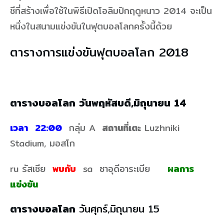
ชีที่สร้างเพื่อใช้ในพิธีเปิดโอลิมปิกฤดูหนาว 2014 จะเป็น
หนึ่งในสนามแข่งขันในฟุตบอลโลกครั้งนี้ด้วย
ตารางการแข่งขันฟุตบอลโลก 2018
ตารางบอลโลก วันพฤหัสบดี,มิถุนายน 14
เวลา 22:00
กลุ่ม A
สถานที่เตะ
Luzhniki
Stadium, มอสโก
ru รัสเซีย
พบกับ
sa ซาอุดีอาระเบีย
ผลการ
แข่งขัน
ตารางบอลโลก
วันศุกร์,มิถุนายน 15