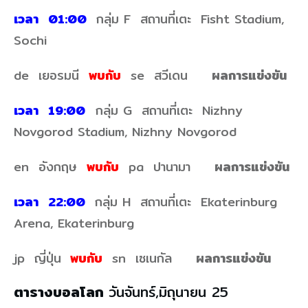
เวลา 01:00
กลุ่ม F สถานที่เตะ Fisht Stadium,
Sochi
de เยอรมนี
พบกับ
se สวีเดน
ผลการแข่งขัน
เวลา 19:00
กลุ่ม G สถานที่เตะ Nizhny
Novgorod Stadium, Nizhny Novgorod
en อังกฤษ
พบกับ
pa ปานามา
ผลการแข่งขัน
เวลา 22:00
กลุ่ม H สถานที่เตะ Ekaterinburg
Arena, Ekaterinburg
jp ญี่ปุ่น
พบกับ
sn เซเนกัล
ผลการแข่งขัน
ตารางบอลโลก
วันจันทร์,มิถุนายน 25