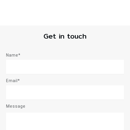
Get in touch
Name*
Email*
Message