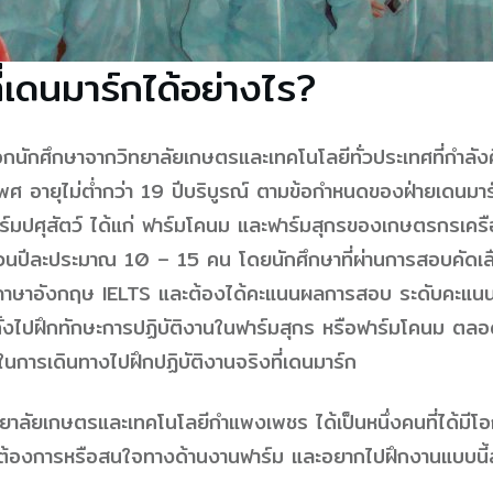
่เดนมาร์กได้อย่างไร?
กนักศึกษาจากวิทยาลัยเกษตรและเทคโนโลยีทั่วประเทศที่กำลัง
พศ อายุไม่ต่ำกว่า 19 ปีบริบูรณ์ ตามข้อกำหนดของฝ่ายเดนมาร์ก
าร์มปศุสัตว์ ได้แก่ ฟาร์มโคนม และฟาร์มสุกรของเกษตรกรเค
นวนปีละประมาณ 10 – 15 คน โดยนักศึกษาที่ผ่านการสอบคัดเล
ภาษาอังกฤษ IELTS และต้องได้คะแนนผลการสอบ ระดับคะแนนไม่
้งไปฝึกทักษะการปฏิบัติงานในฟาร์มสุกร หรือฟาร์มโคนม ต
นในการเดินทางไปฝึกปฏิบัติงานจริงที่เดนมาร์ก
าลัยเกษตรและเทคโนโลยีกำแพงเพชร ได้เป็นหนึ่งคนที่ได้มีโอ
ี่ต้องการหรือสนใจทางด้านงานฟาร์ม และอยากไปฝึกงานแบบนี้