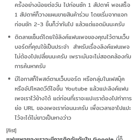
ครั้งอย่างน้อยต่อวัน ไปก่อนซัก 1 สัปดาห์ พอเสร็จ
1 สัปดาห์ก็วางแผนขายสินค้าร่วม โดยเริ่มจากแจก
ก่อนซัก 2-3 ชิ้นก็ว่ากันไป แล้วแต่แอดมินนะครับ
ติดลายเซ็นต์โดยใช้ลิงค์แฟนเพจของคุณไว้ตามเว็บ
บอร์ดที่คุณใช้เป็นประจำ สำหรับเรื่องลิงค์แฟนเพจ
ไม่ต้องไปเปลี่ยนนะครับ เพราะมันจะไม่สอดคล้องกับ
การค้นหาครับ
มีโอกาสก็โพสต์ตามเว็บบอร์ด หรือกลุ่มในเฟสบุ๊ค
หรืออัปโหลดวีดีโอขึ้น Youtube แล้วแปะลิงค์แฟน
เพจเราไว้ข้างใต้ แต่ก่อนที่เราจะแปะเราต้องไปทำการ
ย่อ URL ของเพจเราก่อนนะครับ เพื่อเวลาเอาไปแปะ
ไว้จะได้ไม่ยาวเป็นหางว่าว
[/list]
แฟนเพจของเราจะมีการติดอันดับใน Google
นี่ก็