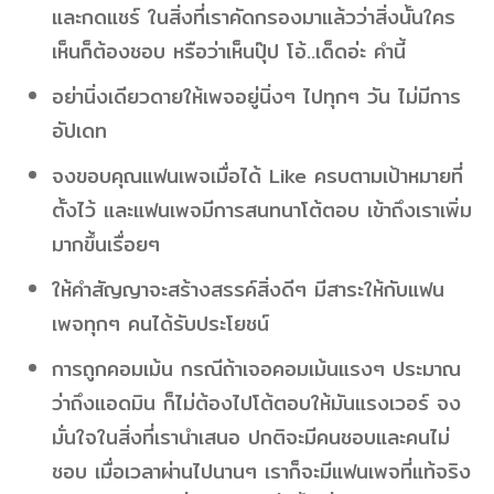
และกดแชร์ ในสิ่งที่เราคัดกรองมาแล้วว่าสิ่งนั้นใคร
เห็นก็ต้องชอบ หรือว่าเห็นปุ๊ป โอ้..เด็ดอ่ะ คำนี้
อย่านิ่งเดียวดายให้เพจอยู่นิ่งๆ ไปทุกๆ วัน ไม่มีการ
อัปเดท
จงขอบคุณแฟนเพจเมื่อได้ Like ครบตามเป้าหมายที่
ตั้งไว้ และแฟนเพจมีการสนทนาโต้ตอบ เข้าถึงเราเพิ่ม
มากขึ้นเรื่อยๆ
ให้คำสัญญาจะสร้างสรรค์สิ่งดีๆ มีสาระให้กับแฟน
เพจทุกๆ คนได้รับประโยชน์
การถูกคอมเม้น กรณีถ้าเจอคอมเม้นแรงๆ ประมาณ
ว่าถึงแอดมิน ก็ไม่ต้องไปโต้ตอบให้มันแรงเวอร์ จง
มั่นใจในสิ่งที่เรานำเสนอ ปกติจะมีคนชอบและคนไม่
ชอบ เมื่อเวลาผ่านไปนานๆ เราก็จะมีแฟนเพจที่แท้จริง