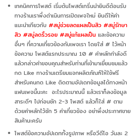
เทคนิคการโพสต์ เริ่มต้นโพสต์เกริ่นนำยินดีต้อนรับ
ทางร้านเราพึ่งดำเนินการเปิดเพจใหม่ ยินดีให้คำ
แนะนำเกียวกับ
#สบู่ช่วยลดแผลเป็นสิว #สบู่รักษา
สิว #สบู่ลดริ้วรอย #สบู่แก้แผลเป็น
และข้อความ
อื่นๆ ที่ความเกี่ยวข้องกับเพจเรา โดยใส่ # ไว้หน้า
ข้อความ โพสต์แรกประมาณ 10 # คำหลักกำลังดี
แล้วกล่าวคำขอบคุณสำหรับท่านที่เข้ามาเยี่ยมชมแล้ว
กด Like ทางร้านเตรียมแจกผลิตภัณฑ์ให้ใช้ฟรี
สำหรับคนกด Like ติดตามอัปเดทข้อมูลได้ทางหน้า
แฟนเพจนี้นะคะ อะไรประมาณนี้ แล้วเราก็ลงข้อมูล
สาระดีๆ ไปก่อนซัก 2-3 โพสต์ แล้วก็ใส่ # ตาม
ด้วยคำหลักไว้ซัก 5 คำเกี่ยวข้อง อย่าพึ่งประกาศขาย
สินค้านะครับ
โพสต์ข้อความอัปเดททั้งรูปภาพ หรือวีดีโอ วันละ 2