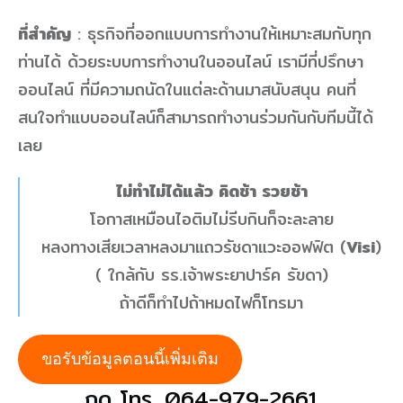
ที่สำคัญ
: ธุรกิจที่ออกแบบการทำงานให้เหมาะสมกับทุก
ท่านได้ ด้วยระบบการทำงานในออนไลน์ เรามีที่ปรึกษา
ออนไลน์ ที่มีความถนัดในแต่ละด้านมาสนับสนุน คนที่
สนใจทำแบบออนไลน์ก็สามารถทำงานร่วมกันกับทีมนี้ได้
เลย
ไม่ทำไม่ได้แล้ว คิดช้า รวยช้า
โอกาสเหมือนไอติมไม่รีบกินก็จะละลาย
หลงทางเสียเวลาหลงมาแถวรัชดาแวะออฟฟิต (
Visi
)
( ใกล้กับ​ รร.เจ้าพระยาปาร์ค​ รัขดา)​
ถ้าดีก็ทำไปถ้าหมดไฟก็โทรมา
ขอรับข้อมูลตอนนี้เพิ่มเติม
กด
โทร. 064-979-2661