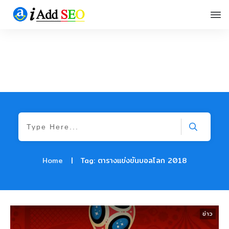
Home
|
Tag: ตารางแข่งขันบอลโลก 2018
ข่าว