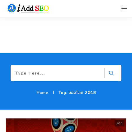
Home
|
Tag: บอลโลก 2018
ข่าว