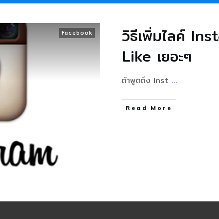
วิธีเพิ่มไลค์ I
Facebook
Like เยอะๆ
ถ้าพูดถึง Inst
...
Read More