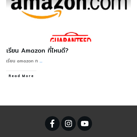
เรียน Amazon ที่ไหนดี?
เรียน amazon ท
...
Read More