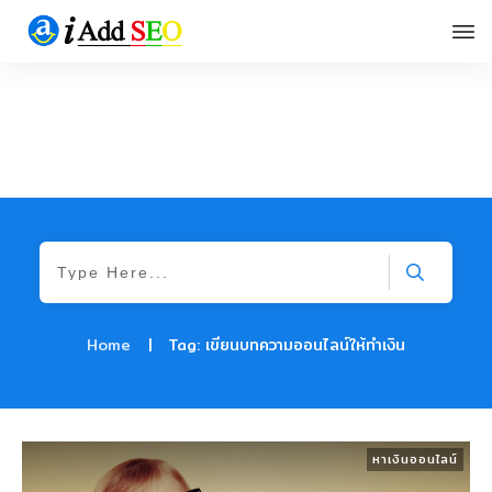
Home
|
Tag: เขียนบทความออนไลน์ให้ทําเงิน
หาเงินออนไลน์