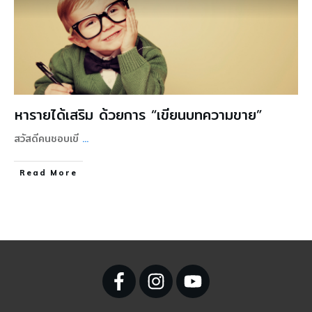
หารายได้เสริม ด้วยการ “เขียนบทความขาย”
สวัสดีคนชอบเขี
...
Read More