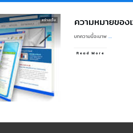
ความหมายของเว
สร้างเว็บ
บทความนี้จะมาพ
...
Read More