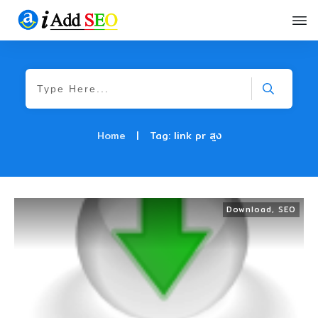
Home
|
Tag: link pr สูง
Download
,
SEO